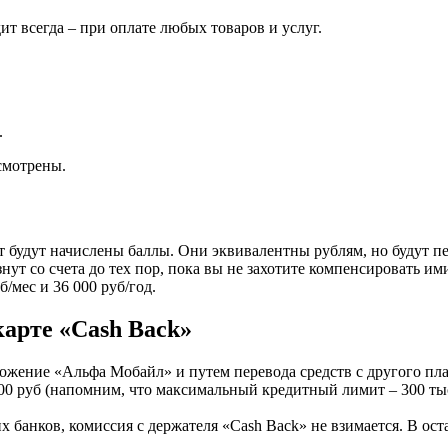
ит всегда – при оплате любых товаров и услуг.
.
смотрены.
ет будут начислены баллы. Они эквивалентны рублям, но будут п
знут со счета до тех пор, пока вы не захотите компенсировать 
/мес и 36 000 руб/год.
арте «Cash Back»
ожение «Альфа Мобайл» и путем перевода средств с другого пла
00 руб (напомним, что максимальный кредитный лимит – 300 тыс
 банков, комиссия с держателя «Сash Back» не взимается. В оста