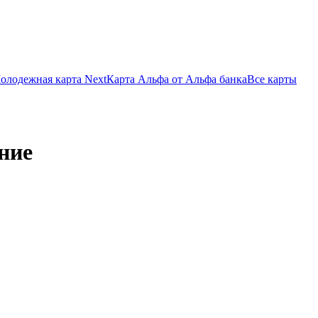
олодежная карта Next
Карта Альфа от Альфа банка
Все карты
ние