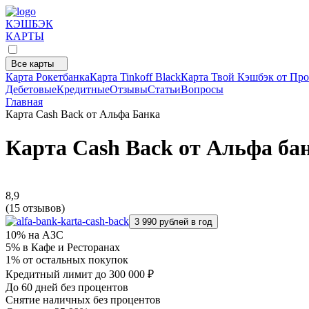
КЭШБЭК
КАРТЫ
Все карты
Карта Рокетбанка
Карта Tinkoff Black
Карта Твой Кэшбэк от Про
Дебетовые
Кредитные
Отзывы
Статьи
Вопросы
Главная
Карта Cash Back от Альфа Банка
Карта Cash Back от Альфа бан
8,9
(15 отзывов)
3 990 рублей в год
10% на АЗС
5% в Кафе и Ресторанах
1% от остальных покупок
Кредитный лимит до 300 000 ₽
До 60 дней без процентов
Снятие наличных без процентов