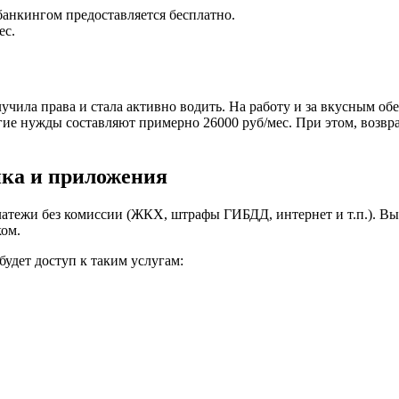
анкингом предоставляется бесплатно.
ес.
лучила права и стала активно водить. На работу и за вкусным обе
гие нужды составляют примерно 26000 руб/мес. При этом, возвра
нка и приложения
жи без комиссии (ЖКХ, штрафы ГИБДД, интернет и т.п.). Вы вс
ком.
будет доступ к таким услугам: