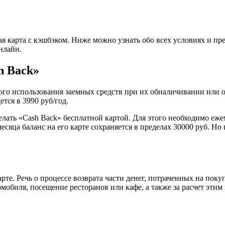
я карта с кэшбэком. Ниже можно узнать обо всех условиях и пр
нлайн.
h Back»
ого использования заемных средств при их обналичивании или о
тся в 3990 руб/год.
лать «Cash Back» бесплатной картой. Для этого необходимо еже
месяца баланс на его карте сохраняется в пределах 30000 руб. Н
рте. Речь о процессе возврата части денег, потраченных на пок
мобиля, посещение ресторанов или кафе, а также за расчет этим