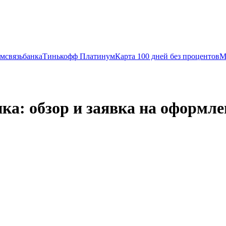
мсвязьбанка
Тинькофф Платинум
Карта 100 дней без процентов
М
ка: обзор и заявка на оформле